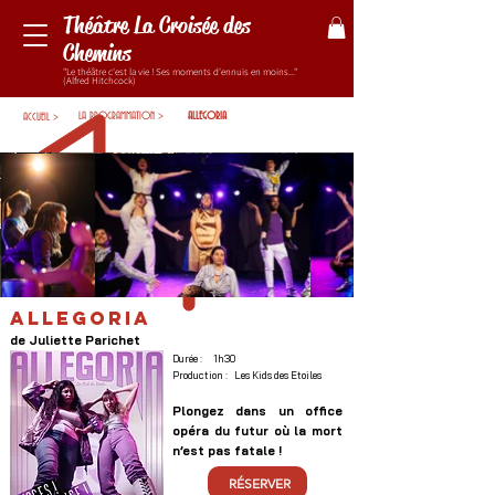
Théâtre La Croisée des
Chemins
"Le théâtre c'est la vie ! Ses moments d'ennuis en moins..."
(Alfred Hitchcock)
LA PROGRAMMATION >
ALLEGORIA
ACCUEIL >
ALLEGORIA
de Juliette Parichet
Durée :
1h30
Production :
Les Kids des Etoiles
Plongez dans un office
opéra du futur où la mort
n’est pas fatale !
RÉSERVER