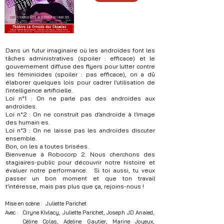
Dans un futur imaginaire où les androïdes font les
tâches administratives (spoiler : efficace) et le
gouvernement diffuse des flyers pour lutter contre
les féminicides (spoiler : pas efficace), on a dû
élaborer quelques lois pour cadrer l’utilisation de
l’intelligence artificielle.
Loi n°1 : On ne parle pas des androïdes aux
androïdes.
Loi n°2 : On ne construit pas d’androïde à l’image
des humain·es.
Loi n°3 : On ne laisse pas les androïdes discuter
ensemble.
Bon, on les a toutes brisées.
Bienvenue à Robocorp 2. Nous cherchons des
stagiaires-public pour découvrir notre histoire et
évaluer notre performance. Si toi aussi, tu veux
passer un bon moment et que ton travail
t’intéresse, mais pas plus que ça, rejoins-nous !
.
Mise en scène :
Juliette Parichet
Avec :
Ciryne Klvlacy, Juliette Parichet, Joseph JD Anaied,
.
.
Céline Colas, Adeline Gautier, Marine Joyeux,