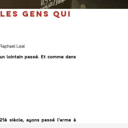
 LES GENS QUI
 Raphael Leal
un lointain passé. Et comme dans
21è siècle, ayons passé l'arme à
, à mal tourner. Il tombe même.