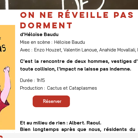
ON NE RÉVEILLE PAS
DORMENT
d'Héloïse Baudu
Mise en scène :
Héloïse Baudu
Avec :
Enzo Houzet, Valentin Lanoue, Anahide Movallali,
.
C'est la rencontre de deux hommes, vestiges d'
toute collision, l'impact ne laisse pas indemne.
.
Durée :
1h15
Production :
Cactus et Cataplasmes
.
Réserver
.
Et au milieu de rien : Albert. Raoul.
Bien longtemps après que nous, résidents du 
gauche, le monde, lui, a continué de tourner