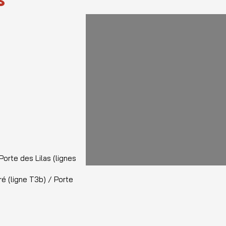
S
S'ajustant toujours un peu plus et se libérant to
C'est alors que se rencontrent deux hommes, v
n'auraient jamais dû se rencontrer. Et comme d
laisse pas indemne.
 Porte des Lilas (lignes
)
é (ligne T3b) / Porte