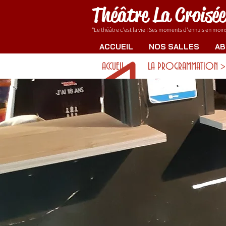
Théâtre La Croisé
"Le théâtre c'est la vie ! Ses moments d'ennuis en moins.
ACCUEIL
NOS SALLES
AB
ACCUEIL >
LA PROGRAMMATION >