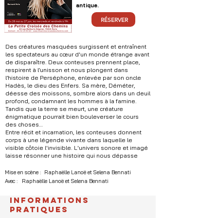
antique.
RÉSERVER
Des créatures masquées surgissent et entraînent
les spectateurs au cœur d'un monde étrange avant
de disparaître. Deux conteuses prennent place,
respirent à l’unisson et nous plongent dans
l’histoire de Perséphone, enlevée par son oncle
Hadès, le dieu des Enfers. Sa mère, Déméter,
déesse des moissons, sombre alors dans un deuil
profond, condamnant les hommes à la famine.
Tandis que la terre se meurt, une créature
énigmatique pourrait bien bouleverser le cours
des choses…
Entre récit et incarnation, les conteuses donnent
corps à une légende vivante dans laquelle le
visible côtoie l'invisible. L'univers sonore et imagé
laisse résonner une histoire qui nous dépasse
.
Mise en scène :
Raphaëlle Lanoë et Selena Bennati
Avec :
Raphaëlle Lanoë et Selena Bennati
.
.
INFORMATIONS
PRATIQUES