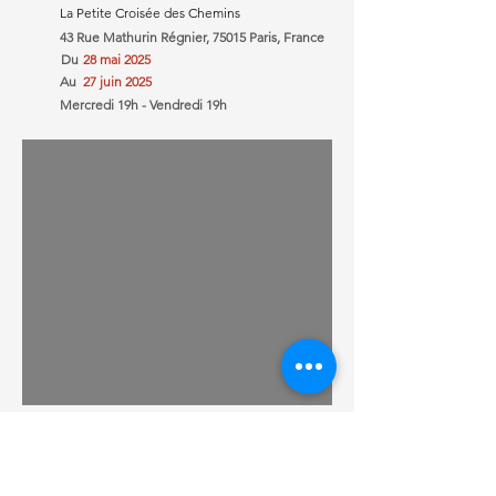
La Petite Croisée des Chemins
43 Rue Mathurin Régnier, 75015 Paris, France
Du
28 mai 2025
Au
27 juin 2025
Mercredi 19h - Vendredi 19h
.
Par le Métro :
Volontaires (ligne 12) / Pasteur (lignes
6 et 12)
Par le Bus :
Arrêt Procession (ligne 88 ou 95)