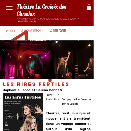
Théâtre La Croisée des
Chemins
"Le théâtre c'est la vie ! Ses moments d'ennuis en moins..."
(Alfred Hitchcock)
LA PROGRAMMATION >
LES RIRES FERTILES
ACCUEIL >
LES RIRES FERTILES
Raphaëlle Lanoë et Selena Bennati
Durée :
1h
Production :
Compagnie Les fleurs de
bonne volonté
Théâtre, récit, musique et
mouvement s'entremêlent
dans un voyage sensoriel
autour d’un mythe