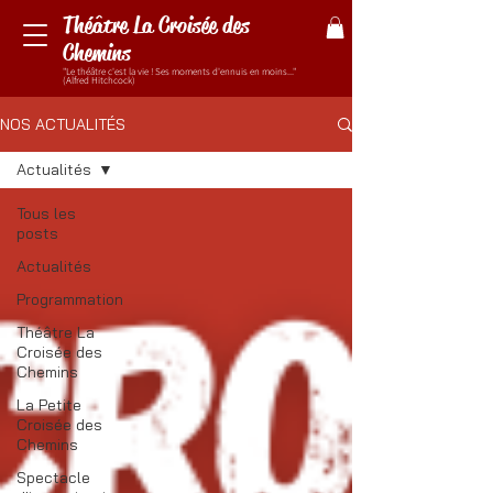
Théâtre La Croisée des
Chemins
"Le théâtre c'est la vie ! Ses moments d'ennuis en moins..."
(Alfred Hitchcock)
NOS ACTUALITÉS
Actualités
Tous les
posts
Actualités
Programmation
Théâtre La
Croisée des
Chemins
La Petite
Croisée des
Chemins
Spectacle