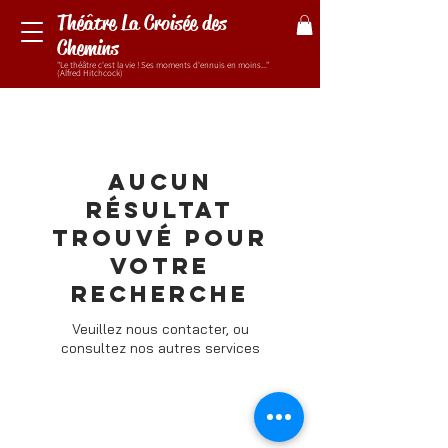
Théâtre La Croisée des
Chemins
"Le théâtre c'est la vie ! Ses moments d'ennuis en moins..."
(Alfred Hitchcock)
Aucun
résultat
trouvé pour
votre
recherche
Veuillez nous contacter, ou
consultez nos autres services
© 2025 Théâtre La Croisée des Chemins - Tous droits réservés