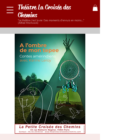
Théâtre La Croisée des
Chemins
"Le théâtre c'est la vie ! Ses moments d'ennuis en moins..."
(Alfred Hitchcock)