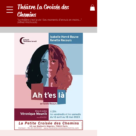
Théâtre La Croisée des
Chemins
"Le théâtre c'est la vie ! Ses moments d'ennuis en moins..."
(Alfred Hitchcock)