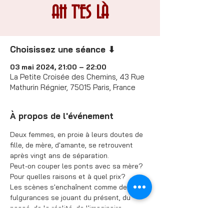
AH T'ES LÀ
Choisissez une séance ⬇
03 mai 2024, 21:00 – 22:00
La Petite Croisée des Chemins, 43 Rue
Mathurin Régnier, 75015 Paris, France
À propos de l'événement
Deux femmes, en proie à leurs doutes de 
fille, de mère, d'amante, se retrouvent 
après vingt ans de séparation.
Peut-on couper les ponts avec sa mère? 
Pour quelles raisons et à quel prix?
Les scènes s'enchaînent comme des 
fulgurances se jouant du présent, du 
passé, de la réalité, de l'imaginaire.
Au beau milieu, les regrets, les reproches, 