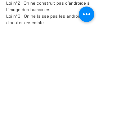
Loi n°2 : On ne construit pas d’androïde à 
l’image des humain·es.
Loi n°3 : On ne laisse pas les androïdes 
discuter ensemble.
Bon, on les a toutes brisées.
Bienvenue à Robocorp 2. Nous cherchons 
des stagiaires-public pour découvrir notre 
histoire et évaluer notre performance.  Si 
toi aussi, tu veux passer un bon moment 
et que ton travail t’intéresse, mais pas 
plus que ça, rejoins-nous !
Partager cet événement