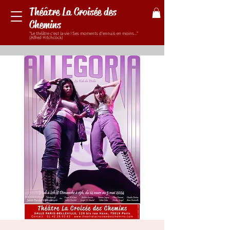
Théâtre La Croisée des
Chemins
"Le théâtre c'est la vie ! Ses moments d'ennuis en moins..."
(Alfred Hitchcock)