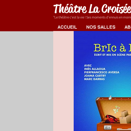
Théâtre La Croisé
"Le théâtre c'est la vie ! Ses moments d'ennuis en moins.
ACCUEIL
NOS SALLES
AB