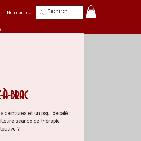
Mon compte
S
C-À-BRAC
 ceintures et un psy...décalé :
illeure séance de thérapie
lective ?