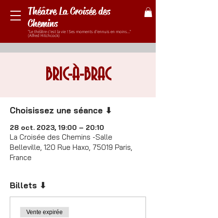
Théâtre La Croisée des
Chemins
"Le théâtre c'est la vie ! Ses moments d'ennuis en moins..."
(Alfred Hitchcock)
BRIC-À-BRAC
Choisissez une séance ⬇
28 oct. 2023, 19:00 – 20:10
La Croisée des Chemins -Salle
Belleville, 120 Rue Haxo, 75019 Paris,
France
Billets ⬇
Vente expirée