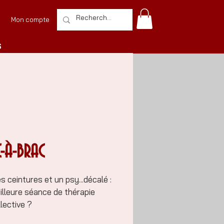
Mon compte
S
C-À-BRAC
 ceintures et un psy...décalé :
illeure séance de thérapie
lective ?