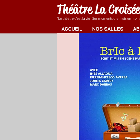
Théâtre La Croisé
"Le théâtre c'est la vie ! Ses moments d'ennuis en moins.
ACCUEIL
NOS SALLES
AB