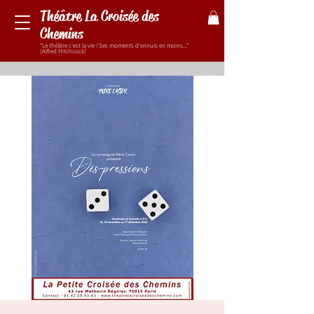
Théâtre La Croisée des
Chemins
"Le théâtre c'est la vie ! Ses moments d'ennuis en moins..."
(Alfred Hitchcock)