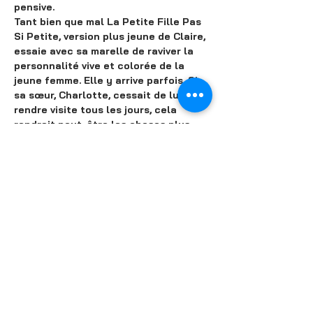
pensive.
Tant bien que mal La Petite Fille Pas 
Si Petite, version plus jeune de Claire, 
essaie avec sa marelle de raviver la 
personnalité vive et colorée de la 
jeune femme. Elle y arrive parfois. Si 
sa sœur, Charlotte, cessait de lui 
rendre visite tous les jours, cela 
rendrait peut-être les choses plus 
faciles mais celle-ci continue 
obstinément.
A ce trio féminin, s’ajoute le plus 
fidèle confident de Claire : Gaspard, 
son miroir. Dés-pressions est une 
invitation au voyage au cœur des 
pensées profondes, lunatiques de 
Claire.