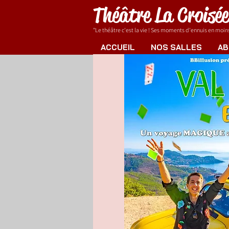
Théâtre La Croisé
"Le théâtre c'est la vie ! Ses moments d'ennuis en moins.
ACCUEIL
NOS SALLES
AB