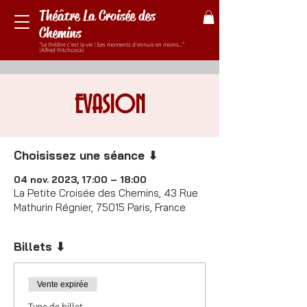
Théâtre La Croisée des
Chemins
"Le théâtre c'est la vie ! Ses moments d'ennuis en moins..."
(Alfred Hitchcock)
EVASION
Choisissez une séance ⬇
04 nov. 2023, 17:00 – 18:00
La Petite Croisée des Chemins, 43 Rue
Mathurin Régnier, 75015 Paris, France
Billets ⬇
Vente expirée
Type de billet