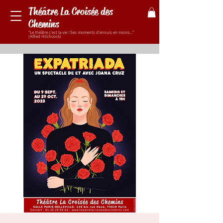
Théâtre La Croisée des
Chemins
"Le théâtre c'est la vie ! Ses moments d'ennuis en moins..."
(Alfred Hitchcock)