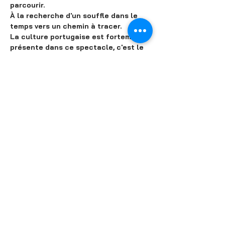
parcourir.
À la recherche d'un souffle dans le 
temps vers un chemin à tracer.
La culture portugaise est fortement 
présente dans ce spectacle, c'est le 
pays d'origine de cette expatrié et 
c'est également l'origine de 
l'empêchement de se sentir 100% 
connectée envers elle et ses racines 
dans une métropole. Un spectacle 
hautement théâtral qui parle à 
travers la danse Locking.
Partager cet événement