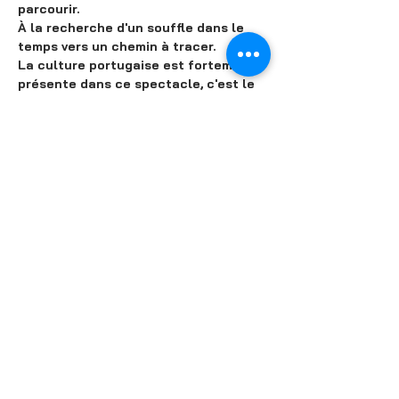
parcourir.
À la recherche d'un souffle dans le 
temps vers un chemin à tracer.
La culture portugaise est fortement 
présente dans ce spectacle, c'est le 
pays d'origine de cette expatrié et 
c'est également l'origine de 
l'empêchement de se sentir 100% 
connectée envers elle et ses racines 
dans une métropole. Un spectacle 
hautement théâtral qui parle à 
travers la danse Locking.
Partager cet événement