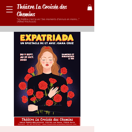
Théâtre La Croisée des
Chemins
"Le théâtre c'est la vie ! Ses moments d'ennuis en moins..."
(Alfred Hitchcock)