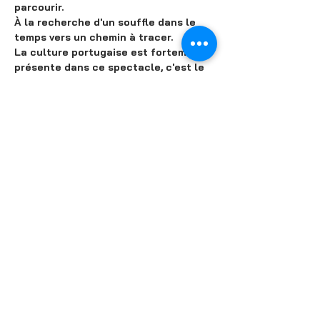
parcourir.
À la recherche d'un souffle dans le 
temps vers un chemin à tracer.
La culture portugaise est fortement 
présente dans ce spectacle, c'est le 
pays d'origine de cette expatrié et 
c'est également l'origine de 
l'empêchement de se sentir 100% 
connectée envers elle et ses racines 
dans une métropole. Un spectacle 
hautement théâtral qui parle à 
travers la danse Locking.
Partager cet événement