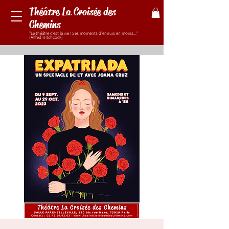
Théâtre La Croisée des
Chemins
"Le théâtre c'est la vie ! Ses moments d'ennuis en moins..."
(Alfred Hitchcock)