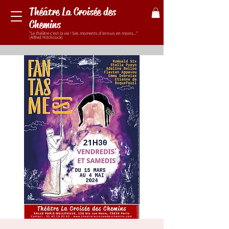
Théâtre La Croisée des
Chemins
"Le théâtre c'est la vie ! Ses moments d'ennuis en moins..."
(Alfred Hitchcock)