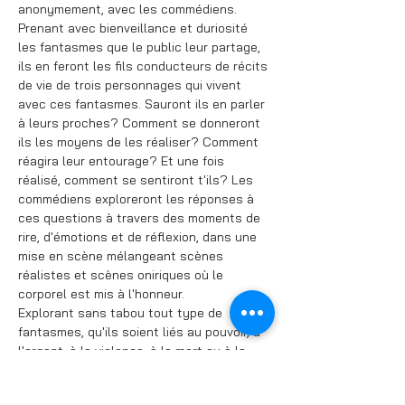
anonymement, avec les commédiens.

Prenant avec bienveillance et duriosité 
les fantasmes que le public leur partage, 
ils en feront les fils conducteurs de récits 
de vie de trois personnages qui vivent 
avec ces fantasmes. Sauront ils en parler 
à leurs proches? Comment se donneront 
ils les moyens de les réaliser? Comment 
réagira leur entourage? Et une fois 
réalisé, comment se sentiront t'ils? Les 
commédiens exploreront les réponses à 
ces questions à travers des moments de 
rire, d'émotions et de réflexion, dans une 
mise en scène mélangeant scènes 
réalistes et scènes oniriques où le 
corporel est mis à l'honneur.

Explorant sans tabou tout type de 
fantasmes, qu'ils soient liés au pouvoir, à 
l'argent, à la violence, à la mort ou à la 
sexualité, le spectacle est à chaque 
renouvelé dans de nouvelles scènes 