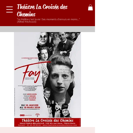
Théâtre La Croisée des
Chemins
"Le théâtre c'est la vie ! Ses moments d'ennuis en moins..."
(Alfred Hitchcock)