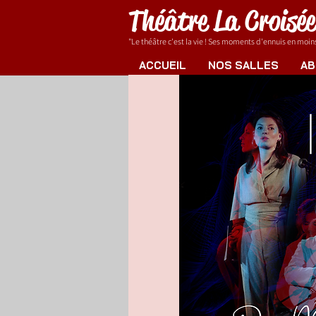
Théâtre La Croisé
"Le théâtre c'est la vie ! Ses moments d'ennuis en moins.
ACCUEIL
NOS SALLES
AB