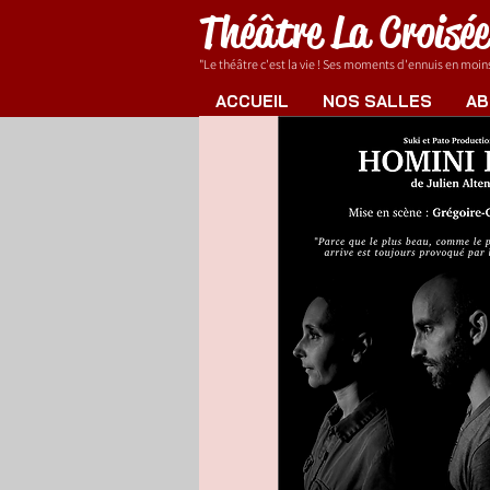
Théâtre La Croisé
"Le théâtre c'est la vie ! Ses moments d'ennuis en moins.
ACCUEIL
NOS SALLES
AB