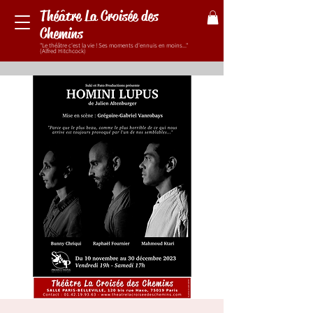
Théâtre La Croisée des
Chemins
"Le théâtre c'est la vie ! Ses moments d'ennuis en moins..."
(Alfred Hitchcock)