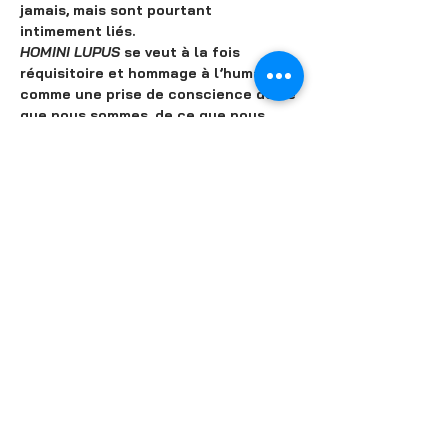
jamais, mais sont pourtant 
intimement liés.
HOMINI LUPUS
 se veut à la fois 
réquisitoire et hommage à l’humanité, 
comme une prise de conscience de ce 
que nous sommes, de ce que nous 
pourrions être, ou de ce que nous 
pourrions devenir. Parce que nous 
sommes capables du meilleur comme 
du pire. Et parce que le plus beau 
comme le plus horrible de ce qui nous 
arrive est toujours provoqué par l’un 
de nos semblables.
Partager cet événement