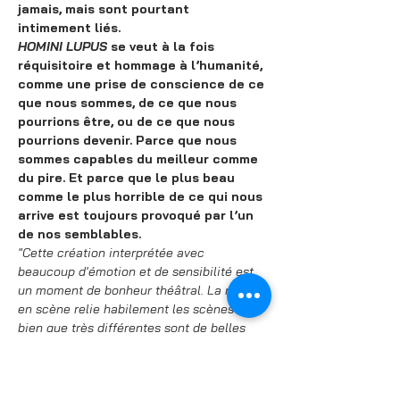
jamais, mais sont pourtant 
intimement liés.
HOMINI LUPUS
 se veut à la fois 
réquisitoire et hommage à l’humanité, 
comme une prise de conscience de ce 
que nous sommes, de ce que nous 
pourrions être, ou de ce que nous 
pourrions devenir. Parce que nous 
sommes capables du meilleur comme 
du pire. Et parce que le plus beau 
comme le plus horrible de ce qui nous 
arrive est toujours provoqué par l’un 
de nos semblables.
"Cette création interprétée avec 
beaucoup d'émotion et de sensibilité est 
un moment de bonheur théâtral. La mise 
en scène relie habilement les scènes qui 
bien que très différentes sont de belles 
leçons de vie. Un spectacle contre la 
férocité faite aux hommes et aux femmes 
et contre l'intolérance. "
(Arts Culture 