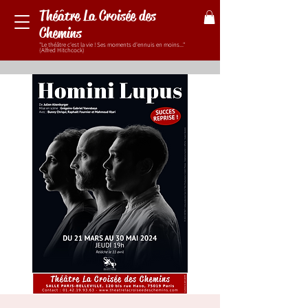
Théâtre La Croisée des
Chemins
"Le théâtre c'est la vie ! Ses moments d'ennuis en moins..."
(Alfred Hitchcock)