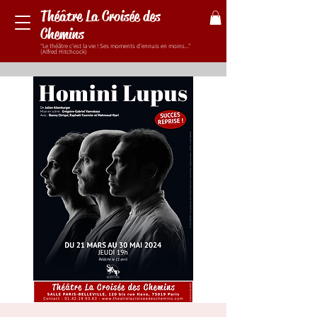
Théâtre La Croisée des
Chemins
"Le théâtre c'est la vie ! Ses moments d'ennuis en moins..."
(Alfred Hitchcock)