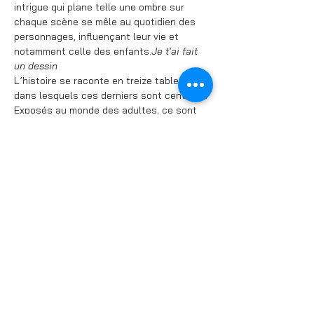
intrigue qui plane telle une ombre sur 
chaque scène se mêle au quotidien des 
personnages, influençant leur vie et 
notamment celle des enfants.
Je t'ai fait 
un dessin
L’histoire se raconte en treize tableaux 
dans lesquels ces derniers sont centraux. 
Exposés au monde des adultes, ce sont 
leurs paroles, leurs sentiments et leurs 
réflexions sur la vie qui sont au premier 
plan. La pièce traverse dans un rythme 
poétique et nostalgique une diversité de 
thèmes : tantôt difficiles tels que la 
séparation des parents et l'échec 
scolaire, ou tendres, comme un premier 
émoi.
Partager cet événement