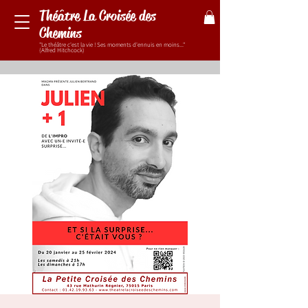
Théâtre La Croisée des
Chemins
"Le théâtre c'est la vie ! Ses moments d'ennuis en moins..."
(Alfred Hitchcock)