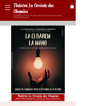
Théâtre La Croisée des
Chemins
"Le théâtre c'est la vie ! Ses moments d'ennuis en moins..."
(Alfred Hitchcock)