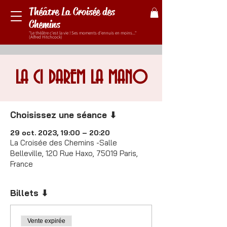
Théâtre La Croisée des
Chemins
"Le théâtre c'est la vie ! Ses moments d'ennuis en moins..."
(Alfred Hitchcock)
LA CI DAREM LA MANO
Choisissez une séance ⬇
29 oct. 2023, 19:00 – 20:20
La Croisée des Chemins -Salle
Belleville, 120 Rue Haxo, 75019 Paris,
France
Billets ⬇
Vente expirée