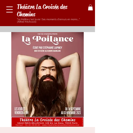
Théâtre La Croisée des
Chemins
"Le théâtre c'est la vie ! Ses moments d'ennuis en moins..."
(Alfred Hitchcock)