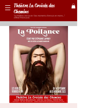
Théâtre La Croisée des
Chemins
"Le théâtre c'est la vie ! Ses moments d'ennuis en moins..."
(Alfred Hitchcock)