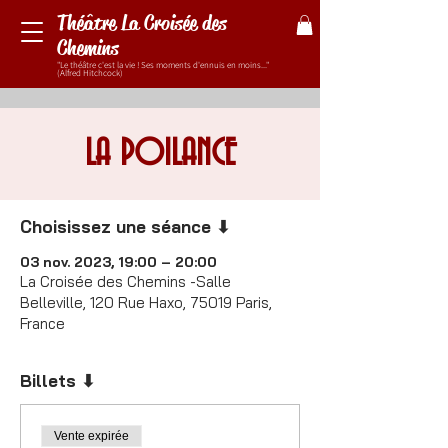
Théâtre La Croisée des
Chemins
"Le théâtre c'est la vie ! Ses moments d'ennuis en moins..."
(Alfred Hitchcock)
LA POILANCE
Choisissez une séance ⬇
03 nov. 2023, 19:00 – 20:00
La Croisée des Chemins -Salle
Belleville, 120 Rue Haxo, 75019 Paris,
France
Billets ⬇
Vente expirée