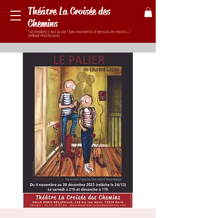
Théâtre La Croisée des
Chemins
"Le théâtre c'est la vie ! Ses moments d'ennuis en moins..."
(Alfred Hitchcock)