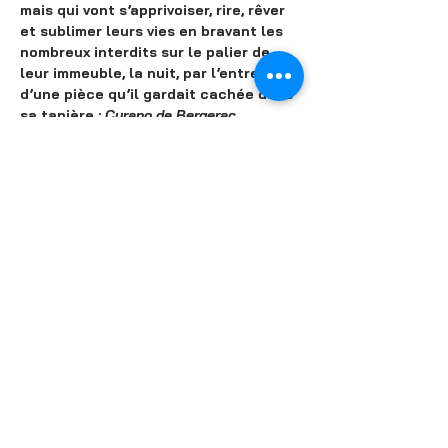
mais qui vont s’apprivoiser, rire, rêver 
et sublimer leurs vies en bravant les 
nombreux interdits sur le palier de 
leur immeuble, la nuit, par l’entremise 
d’une pièce qu’il gardait cachée dans 
sa tanière : 
Cyrano de Bergerac
.
C’est l’histoire d’un monde qui ne 
peut survivre sans l’essentiel, c'est-à-
dire le superflu, la poésie, les 
histoires qu’on s’invente et qu’on se 
raconte.
Un palier comme une île enchantée 
dans un océan de grisaille …
Partager cet événement