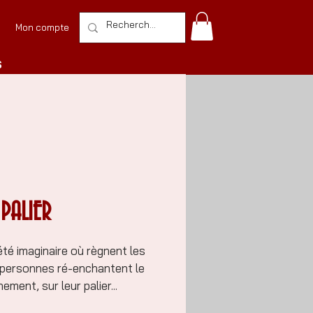
Mon compte
S
 PALIER
été imaginaire où règnent les
s personnes ré-enchantent le
ment, sur leur palier...