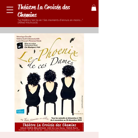
Théâtre La Croisée des
Chemins
"Le théâtre c'est la vie ! Ses moments d'ennuis en moins..."
(Alfred Hitchcock)