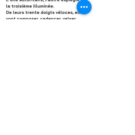
la troisième illuminée. 

De leurs trente doigts véloces, elles 
vont composer, cadencer, valser, 
soupirer et accrocher votre attention 
avec humour, rage et fantaisie dans 
une mise en scène burlesque et 
déjantée...
Une heure de musique classique mais 
pas que !
Partager cet événement
© 2025 Théâtre La Croisée des Chemins - Tous droits réservés