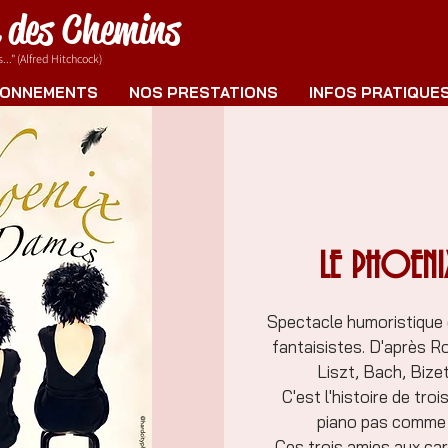
e des Chemins
.." (Alfred Hitchcock)
ONNEMENTS
NOS PRESTATIONS
INFOS PRATIQUE
LE PHOENI
Spectacle humoristique e
fantaisistes. D'après Ro
Liszt, Bach, Bize
C'est l'histoire de tro
piano pas comme l
Ces trois amies aux car