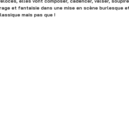
véloces, elles vont composer, cadencer, valser, soupire
rage et fantaisie dans une mise en scène burlesque et 
lassique mais pas que !