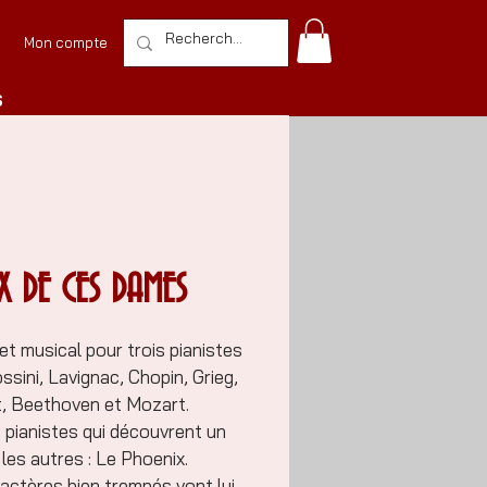
Mon compte
S
X DE CES DAMES
t musical pour trois pianistes
ssini, Lavignac, Chopin, Grieg,
t, Beethoven et Mozart.
is pianistes qui découvrent un
es autres : Le Phoenix.
actères bien trempés vont lui