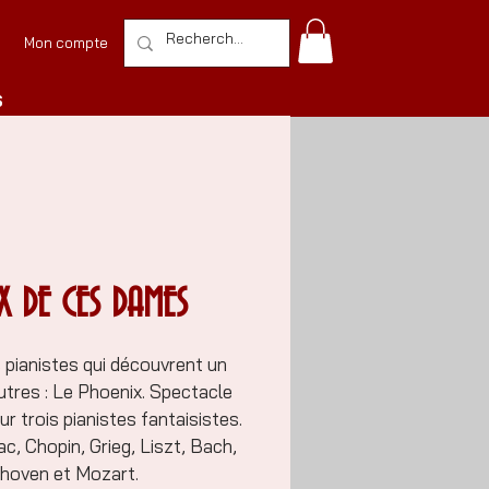
Mon compte
S
X DE CES DAMES
is pianistes qui découvrent un
tres : Le Phoenix. Spectacle
r trois pianistes fantaisistes.
c, Chopin, Grieg, Liszt, Bach,
thoven et Mozart.