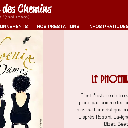
e des Chemins
.." (Alfred Hitchcock)
ONNEMENTS
NOS PRESTATIONS
INFOS PRATIQUE
LE PHOENI
C'est l'histoire de tro
piano pas comme les au
musical humoristique pou
D'après Rossini, Lavigna
Bizet, Bee