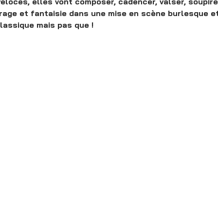
véloces, elles vont composer, cadencer, valser, soupire
rage et fantaisie dans une mise en scène burlesque et 
lassique mais pas que !