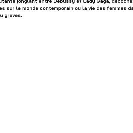
rcutante jonglant entre Debussy et Lady Gaga, décoch
es sur le monde contemporain ou la vie des femmes d
u graves.