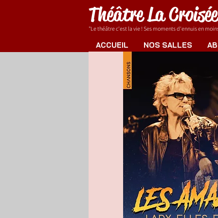
Théâtre La Croisé
"Le théâtre c'est la vie ! Ses moments d'ennuis en moins.
ACCUEIL
NOS SALLES
AB