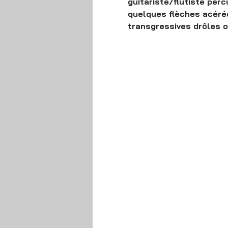
guitariste/flûtiste pe
quelques flèches acéré
transgressives drôles o