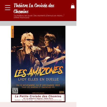
Théâtre La Croisée des
Chemins
"Le théâtre c'est la vie ! Ses moments d'ennuis en moins..."
(Alfred Hitchcock)