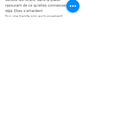
rassurant de ce qu’elles connaissent 
déjà. Elles s’attardent.
Sur une bande son exclusivement 
féminine qui balaie le jazz des années 50 
à nos jours ,c’est en chant et en danse 
que ces femmes dérouleront leur histoire 
dans une ambiance chaleureuse et 
énergique ;une invitation à se souvenir 
ensemble ,comme pour mieux repartir.
Partager cet événement
© 2025 Théâtre La Croisée des Chemins - Tous droits réservés