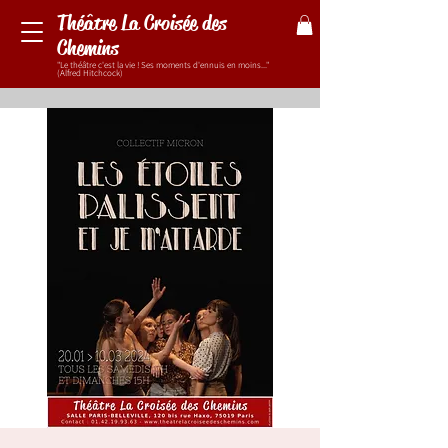
Théâtre La Croisée des
Chemins
"Le théâtre c'est la vie ! Ses moments d'ennuis en moins..."
(Alfred Hitchcock)