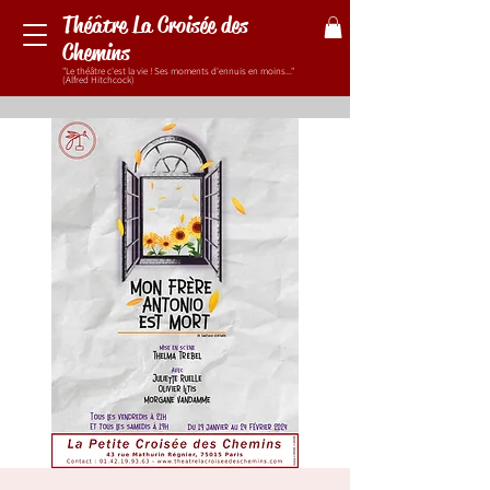
Théâtre La Croisée des
Chemins
"Le théâtre c'est la vie ! Ses moments d'ennuis en moins..."
(Alfred Hitchcock)