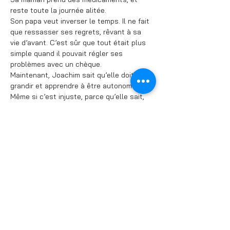
reste toute la journée alitée.
Son papa veut inverser le temps. Il ne fait 
que ressasser ses regrets, rêvant à sa 
vie d’avant. C’est sûr que tout était plus 
simple quand il pouvait régler ses 
problèmes avec un chèque.
Maintenant, Joachim sait qu’elle doit 
grandir et apprendre à être autonome. 
Même si c’est injuste, parce qu’elle sait, 
elle, que ce n’était pas de sa faute : 
c’était un accident.
Parfois, elle aimerait simplement qu’on la 
prenne dans ses bras…
Par une série de tableaux, tantôt 
souvenirs, tantôt soliloques, le spectacle 
dévoile des moments de vie, qui retracent 
la chronologie de l’avant et de l’après-
accident.