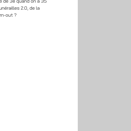
e de 3e quand on a 35 
érailles 2.0, de la 
rn-out ?