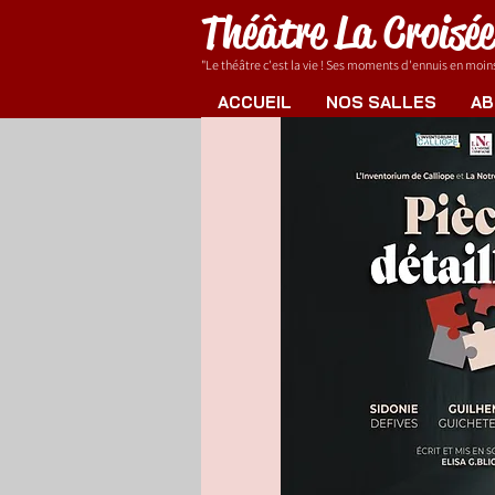
Théâtre La Croisé
"Le théâtre c'est la vie ! Ses moments d'ennuis en moins.
ACCUEIL
NOS SALLES
AB