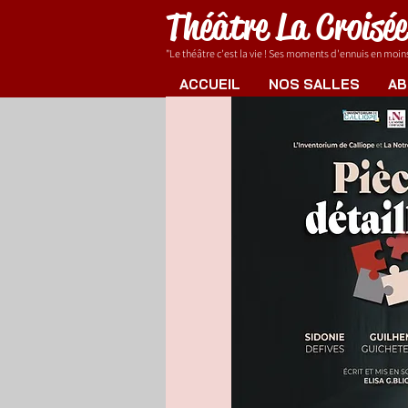
Théâtre La Croisé
"Le théâtre c'est la vie ! Ses moments d'ennuis en moins.
ACCUEIL
NOS SALLES
AB