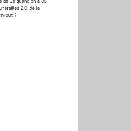
e de 3e quand on a 35 
érailles 2.0, de la 
rn-out ?