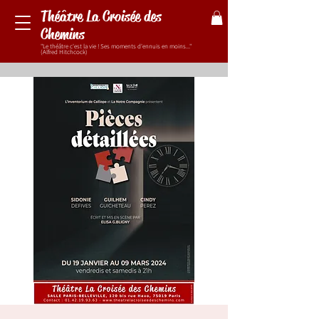
Théâtre La Croisée des
Chemins
"Le théâtre c'est la vie ! Ses moments d'ennuis en moins..."
(Alfred Hitchcock)