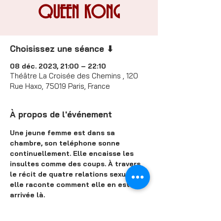
QUEEN KONG
Choisissez une séance ⬇
08 déc. 2023, 21:00 – 22:10
Théâtre La Croisée des Chemins , 120
Rue Haxo, 75019 Paris, France
À propos de l'événement
Une jeune femme est dans sa 
chambre, son teléphone sonne 
continuellement. Elle encaisse les 
insultes comme des coups. À travers 
le récit de quatre relations sexuelles, 
elle raconte comment elle en est 
arrivée là.
Elle veut du sexe sas amour, mais ça, 
apparemment, y’a pas grand monde 