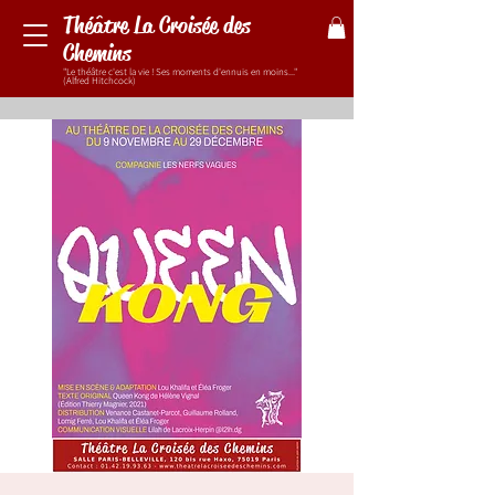
Théâtre La Croisée des
Chemins
"Le théâtre c'est la vie ! Ses moments d'ennuis en moins..."
(Alfred Hitchcock)