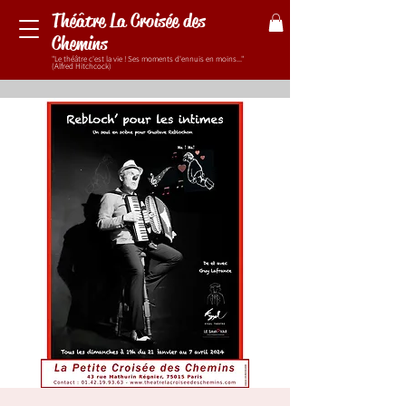
Théâtre La Croisée des
Chemins
"Le théâtre c'est la vie ! Ses moments d'ennuis en moins..."
(Alfred Hitchcock)