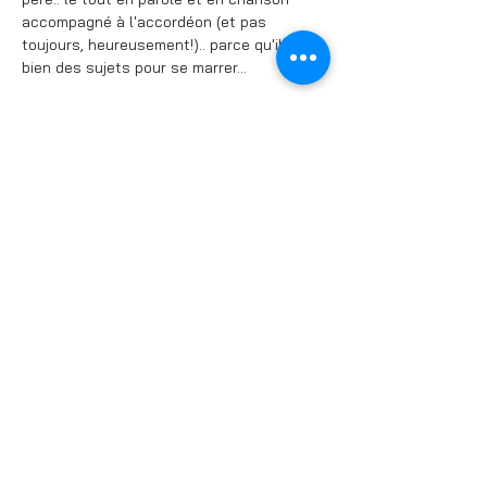
accompagné à l'accordéon (et pas 
toujours, heureusement!).. parce qu'il faut 
bien des sujets pour se marrer...

Le texte, précis, se veut ouvert à 
l'improvisation, la représentation de la 
veille remettant en cause la 
représentation du jour.

Le texte, les chansons, les musiques 
sont entièrement originaux.
Partager cet événement