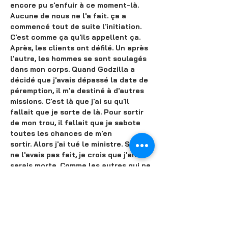
encore pu s'enfuir à ce moment-là. 
Aucune de nous ne l'a fait. ça a 
commencé tout de suite l'initiation. 
C'est comme ça qu'ils appellent ça. 
Après, les clients ont défilé. Un après 
l'autre, les hommes se sont soulagés 
dans mon corps. Quand Godzilla a 
décidé que j'avais dépassé la date de 
péremption, il m'a destiné à d'autres 
missions. C'est là que j'ai su qu'il 
fallait que je sorte de là. Pour sortir 
de mon trou, il fallait que je sabote 
toutes les chances de m'en 
sortir. Alors j'ai tué le ministre. Si je 
ne l'avais pas fait, je crois que j'en 
serais morte. Comme les autres qui ne 
sont jamais revenues. Comme les 
autres qui sont dans mes prières. 
Muettes. Alors maintenant, je suis là 
devant vous, au tribunal. Et je vais 
vous raconter ce qui s'est passé. Ce 