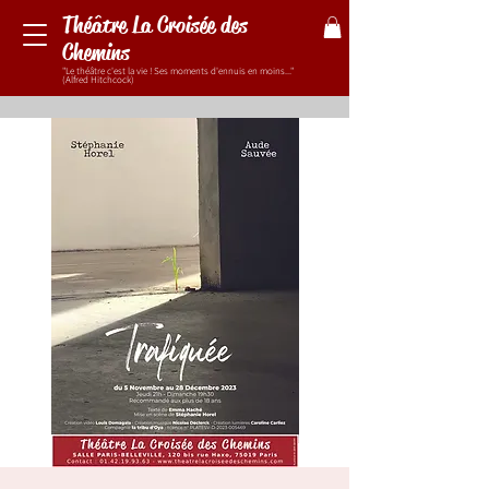
Théâtre La Croisée des
Chemins
"Le théâtre c'est la vie ! Ses moments d'ennuis en moins..."
(Alfred Hitchcock)