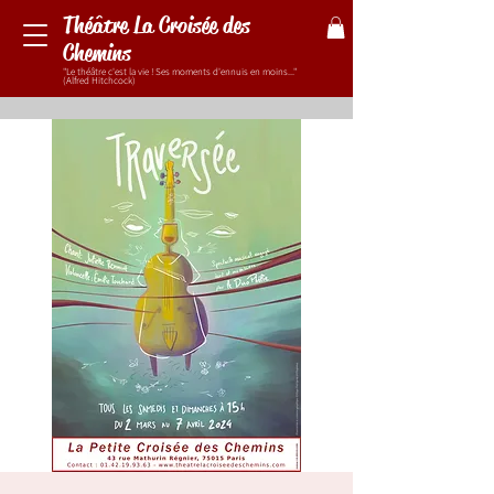
Théâtre La Croisée des
Chemins
"Le théâtre c'est la vie ! Ses moments d'ennuis en moins..."
(Alfred Hitchcock)