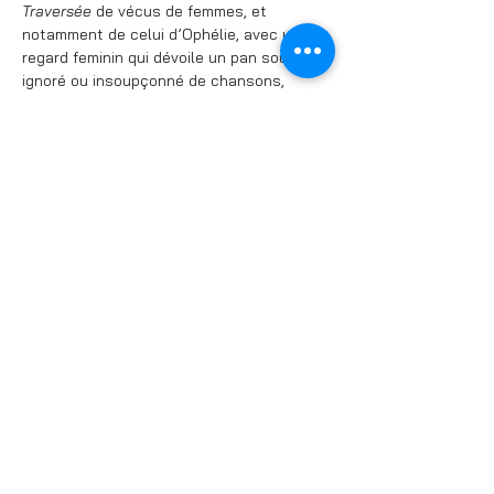
Traversée 
de vécus de femmes, et 
notamment de celui d’Ophélie, avec un 
regard feminin qui dévoile un pan souvent 
ignoré ou insoupçonné de chansons, 
d’airs ou de pièces instrumentales.
De la chanson à l’opéra, du violoncelle au 
texte parlé en passant par la mélodie 
française, le duo d’artistes vous mène 
dans un dédale tumultueux de bonheur, 
de colère, de peine, de réflexions, de 
douceur, et de force…
Partager cet événement