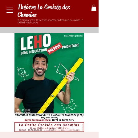
Théâtre La Croisée des
Chemins
"Le théâtre c'est la vie ! Ses moments d'ennuis en moins..."
(Alfred Hitchcock)