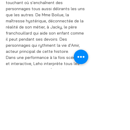
touchant où s'enchaînent des 
personnages tous aussi délirants les uns 
que les autres. De Mme Boilue, la 
maîtresse hystérique, déconnectée de la 
réalité de son métier, à Jacky, le père 
franchouillard qui aide son enfant comme 
il peut pendant ses devoirs. Des 
personnages qui rythment la vie d'Amir, 
acteur principal de cette histoire.

Dans une performance à la fois scénique 
et interactive, Leho interprète tous les 
personnages avec une énergie 
débordante. Le public devient 
régulièrement acteur de cette 
interprétation par le biais d’objets 
distribués à l’entrée de la salle et qui 
donneront lieu à de vrais moments de 
complicité unique.

Ce spectacle tout public a reçu "les 
félicitations des professeurs" au dernier 
conseil de classe !