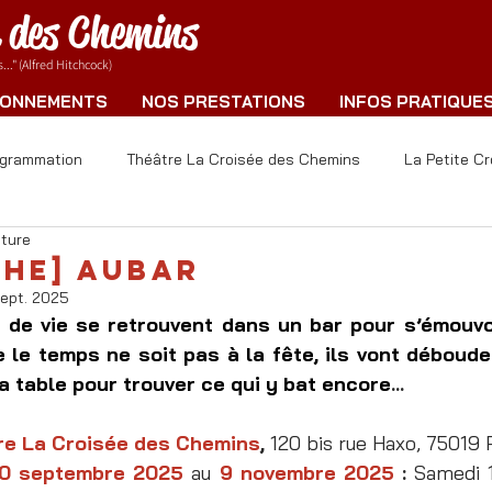
e des Chemins
.." (Alfred Hitchcock)
ONNEMENTS
NOS PRESTATIONS
INFOS PRATIQUE
ogrammation
Théâtre La Croisée des Chemins
La Petite C
cture
che] aubaR
sept. 2025
de vie se retrouvent dans un bar pour s’émouvoi
 le temps ne soit pas à la fête, ils vont déboude
la table pour trouver ce qui y bat encore
...
re La Croisée des Chemins
, 
120 bis rue Haxo, 75019 
0 septembre 2025
au 
9 novembre 2025
 : 
Samedi 