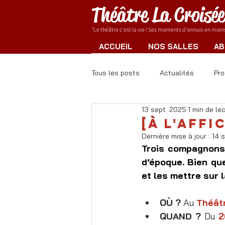
Théâtre La Croisé
"Le théâtre c'est la vie ! Ses moments d'ennuis en moins.
ACCUEIL
NOS SALLES
AB
Tous les posts
Actualités
Pr
13 sept. 2025
1 min de le
Spectacle d'improvisation
[à l'affi
Dernière mise à jour :
14 
Trois compagnons 
d’époque. Bien que
et les mettre sur 
OÙ ? 
Au 
Théât
QUAND ? 
Du 
2