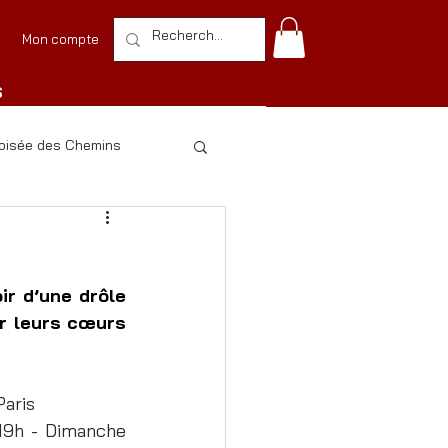
Mon compte
S
roisée des Chemins
r d’une drôle 
r leurs cœurs 
Paris
19h - Dimanche 