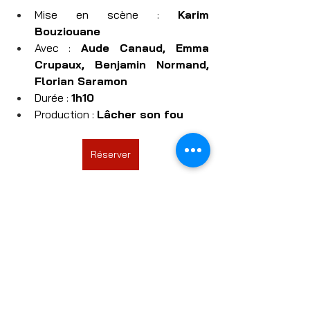
Mise en scène : 
Karim 
Bouziouane
Avec : 
Aude Canaud, Emma 
Crupaux, Benjamin Normand, 
Florian Saramon
Durée : 
1h10
Production : 
Lâcher son fou
Réserver
Actualités
Programmation
Théâtre La Croisée des Chemins