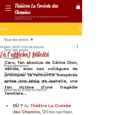
Théâtre La Croisée des
Chemins
"Le théâtre c'est la vie ! Ses moments d'ennuis en moins..."
(Alfred Hitchcock)
Post
Tous les posts
14 sept. 2025
1 min de lecture
Tous les posts
[à l'affiche] félicité
Actualités
Caro, fan absolue de Céline Dion, 
Programmation
décide, avec ses collègues de 
Théâtre La Croisée des Chemins
provoquer la rencontre inespérée 
entre son idole et Isabelle, une 
La Petite Croisée des Chemins
fan victime d’une tragédie 
Spectacle d'improvisation
familiale...
OÙ ? 
Au 
Théâtre La Croisée 
des Chemins
, 
120 bis rue Haxo, 